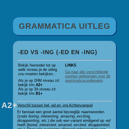
GRAMMATICA UITLEG
-ED VS -ING (-ED EN -ING)
Bekijk hieronder tot op
LINKS
welk niveau je de uitleg
Ga naar alle verschillende
zou moeten bekijken...
soorten oefeningen over dit
Als je op 2HM niveau zit:
grammatica-onderwerp
bekijk t/m
A2+
Als je op 3A niveau zit:
bekijk t/m
B1+
A2+
Verschil tussen het -ed en -ing Achtervoegsel
Er bestaat een groot aantal bijvoeglijk naamwoorden
(zoals
boring
,
interesting
,
amazing
,
exciting
,
disappointing
, etc.) die ook een variant eindigend op
-ed
heeft (
bored
,
interested
,
amazed
,
excited
,
disappointed
,