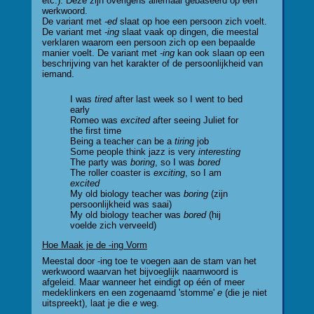
etc.). Deze zijn overigens allemaal gebaseerd op een
werkwoord.
De variant met
-ed
slaat op hoe een persoon zich voelt.
De variant met
-ing
slaat vaak op dingen, die meestal
verklaren waarom een persoon zich op een bepaalde
manier voelt. De variant met
-ing
kan ook slaan op een
beschrijving van het karakter of de persoonlijkheid van
iemand.
I was
tired
after last week so I went to bed
early
Romeo was
excited
after seeing Juliet for
the first time
Being a teacher can be a
tiring
job
Some people think jazz is very
interesting
The party was
boring
, so I was
bored
The roller coaster is
exciting
, so I am
excited
My old biology teacher was
boring
(zijn
persoonlijkheid was saai)
My old biology teacher was
bored
(hij
voelde zich verveeld)
Hoe Maak je de -ing Vorm
Meestal door -ing toe te voegen aan de stam van het
werkwoord waarvan het bijvoeglijk naamwoord is
afgeleid. Maar wanneer het eindigt op één of meer
medeklinkers en een zogenaamd 'stomme'
e
(die je niet
uitspreekt), laat je die
e
weg.