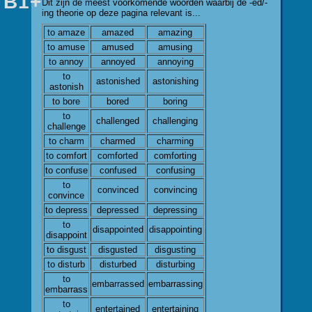
B1+
Dit zijn de meest voorkomende woorden waarbij de -ed/-
ing theorie op deze pagina relevant is...
to amaze
amazed
amazing
to amuse
amused
amusing
to annoy
annoyed
annoying
to
astonished
astonishing
astonish
to bore
bored
boring
to
challenged
challenging
challenge
to charm
charmed
charming
to comfort
comforted
comforting
to confuse
confused
confusing
to
convinced
convincing
convince
to depress
depressed
depressing
to
disappointed
disappointing
disappoint
to disgust
disgusted
disgusting
to disturb
disturbed
disturbing
to
embarrassed
embarrassing
embarrass
to
entertained
entertaining