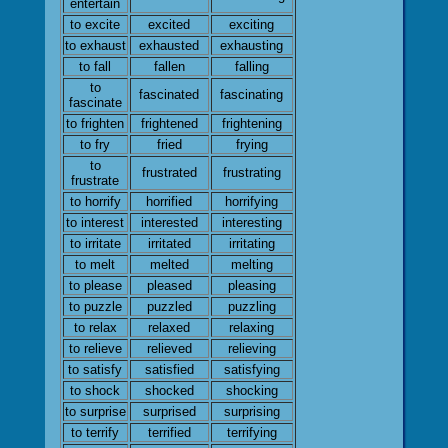
entertain
to excite
excited
exciting
to exhaust
exhausted
exhausting
to fall
fallen
falling
to
fascinated
fascinating
fascinate
to frighten
frightened
frightening
to fry
fried
frying
to
frustrated
frustrating
frustrate
to horrify
horrified
horrifying
to interest
interested
interesting
to irritate
irritated
irritating
to melt
melted
melting
to please
pleased
pleasing
to puzzle
puzzled
puzzling
to relax
relaxed
relaxing
to relieve
relieved
relieving
to satisfy
satisfied
satisfying
to shock
shocked
shocking
to surprise
surprised
surprising
to terrify
terrified
terrifying