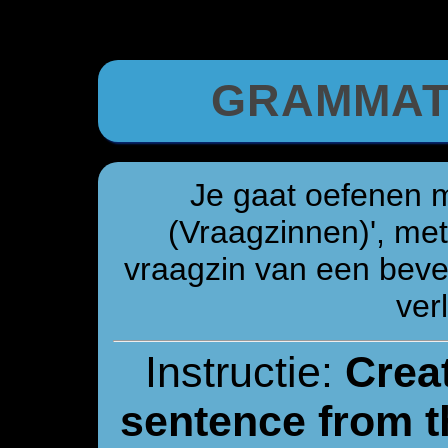
GRAMMAT
Je gaat oefenen 
(Vraagzinnen)', me
vraagzin van een beves
verl
Instructie:
Creat
sentence from t