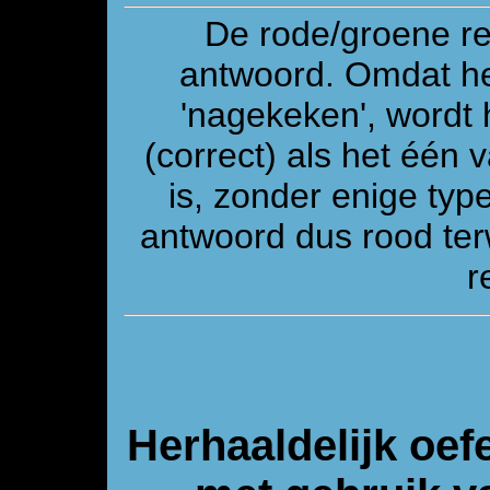
De rode/groene re
antwoord. Omdat he
'nagekeken', wordt 
(correct) als het één
is, zonder enige ty
antwoord dus rood ter
r
Herhaaldelijk oef