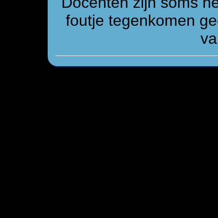
Docenten zijn soms n
foutje tegenkomen gee
va