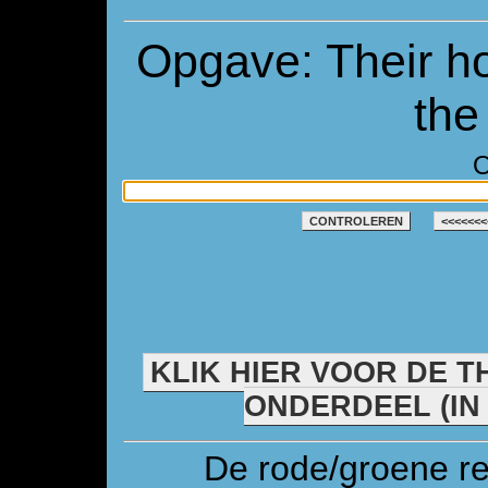
Opgave: Their h
the
O
CONTROLEREN
<<<<<<<
KLIK HIER VOOR DE T
ONDERDEEL (IN
De rode/groene re