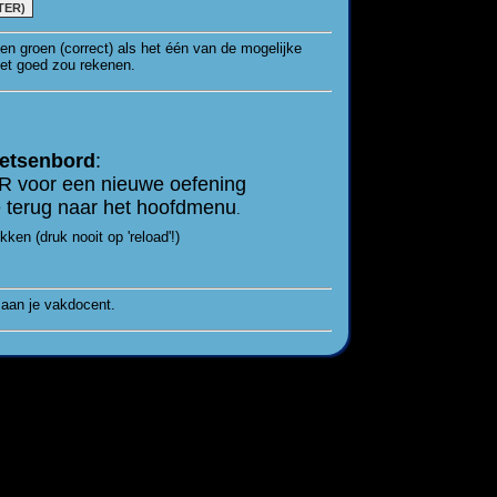
TER)
en groen (correct) als het één van de mogelijke
het goed zou rekenen.
oetsenbord
:
R voor een nieuwe oefening
 terug naar het hoofdmenu
.
en (druk nooit op 'reload'!)
 aan je vakdocent.