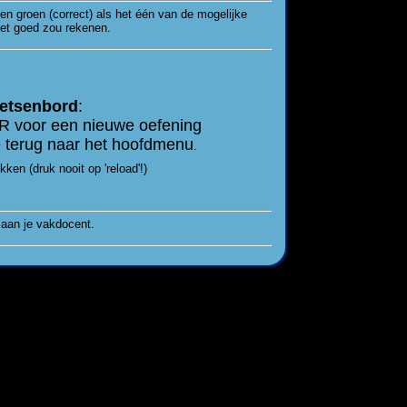
en groen (correct) als het één van de mogelijke
het goed zou rekenen.
oetsenbord
:
R voor een nieuwe oefening
 terug naar het hoofdmenu
.
en (druk nooit op 'reload'!)
 aan je vakdocent.