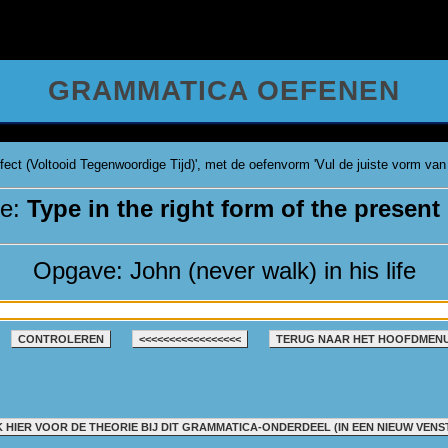
GRAMMATICA OEFENEN
ect (Voltooid Tegenwoordige Tijd)', met de oefenvorm 'Vul de juiste vorm van 
ie:
Type in the right form of the present 
Opgave: John (never walk) in his life
CONTROLEREN
<<<<<<<<<<<<<<<<<
TERUG NAAR HET HOOFDMEN
K HIER VOOR DE THEORIE BIJ DIT GRAMMATICA-ONDERDEEL (IN EEN NIEUW VENS