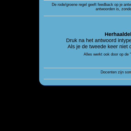
De rode/groene regel geeft feedback op je antw
antwoorden is, zonde
Herhaaldel
Druk na het antwoord inty
Als je de tweede keer nie
Alles werkt ook door op de 
Docenten zijn som