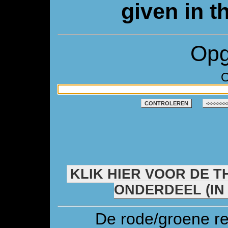
given in t
Opg
O
CONTROLEREN
<<<<<<<
KLIK HIER VOOR DE T
ONDERDEEL (IN
De rode/groene re