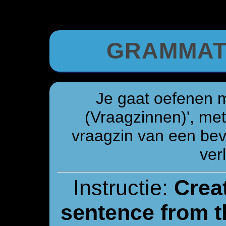
GRAMMAT
Je gaat oefenen 
(Vraagzinnen)', me
vraagzin van een beve
verl
Instructie:
Creat
sentence from t