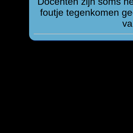
Docenten zijn soms n
foutje tegenkomen gee
va