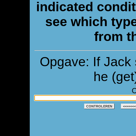
indicated condit
see which type
from t
Opgave: If Jack 
he (get
O
CONTROLEREN
<<<<<<<