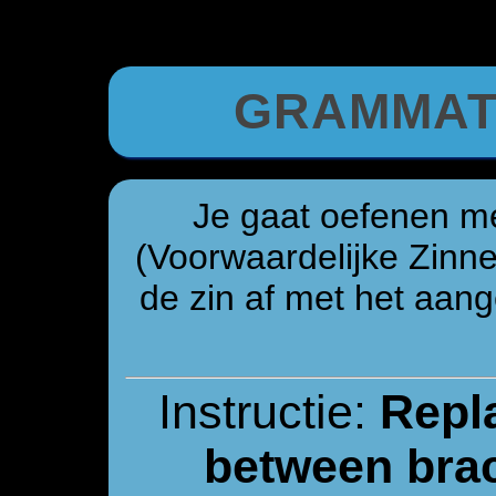
GRAMMAT
Je gaat oefenen me
(Voorwaardelijke Zinn
de zin af met het aan
Instructie:
Repl
between brack