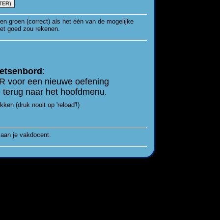
TER)
en groen (correct) als het één van de mogelijke
het goed zou rekenen.
oetsenbord
:
R voor een nieuwe oefening
 terug naar het hoofdmenu
.
en (druk nooit op 'reload'!)
 aan je vakdocent.