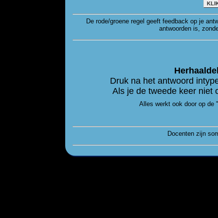
KLI
De rode/groene regel geeft feedback op je antw
antwoorden is, zonde
Herhaaldel
Druk na het antwoord inty
Als je de tweede keer nie
Alles werkt ook door op de 
Docenten zijn som