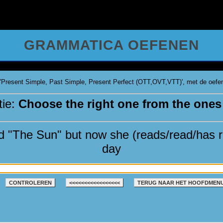
GRAMMATICA OEFENEN
'Present Simple, Past Simple, Present Perfect (OTT,OVT,VTT)', met de oefenv
tie:
Choose the right one from the ones
 "The Sun" but now she (reads/read/has r
day
CONTROLEREN
<<<<<<<<<<<<<<<<<
TERUG NAAR HET HOOFDMEN