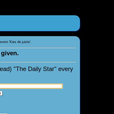
orm 'Kies de juiste'.
 given.
ead) "The Daily Star" every
U