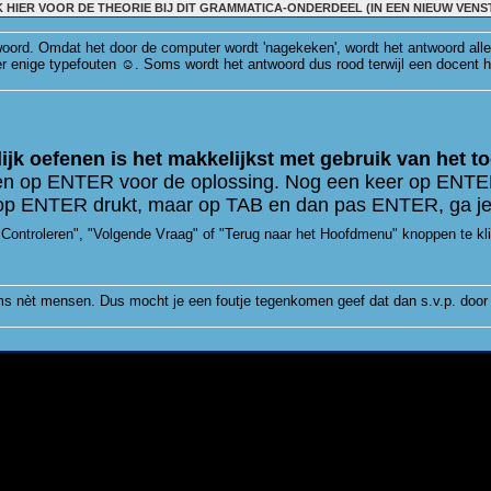
K HIER VOOR DE THEORIE BIJ DIT GRAMMATICA-ONDERDEEL (IN EEN NIEUW VENS
oord. Omdat het door de computer wordt 'nagekeken', wordt het antwoord alle
r enige typefouten ☺. Soms wordt het antwoord dus rood terwijl een docent 
ijk oefenen is het makkelijkst met gebruik van het t
pen op ENTER voor de oplossing. Nog een keer op ENTE
t op ENTER drukt, maar op TAB en dan pas ENTER, ga je
"Controleren", "Volgende Vraag" of "Terug naar het Hoofdmenu" knoppen te klikk
s nèt mensen. Dus mocht je een foutje tegenkomen geef dat dan s.v.p. door