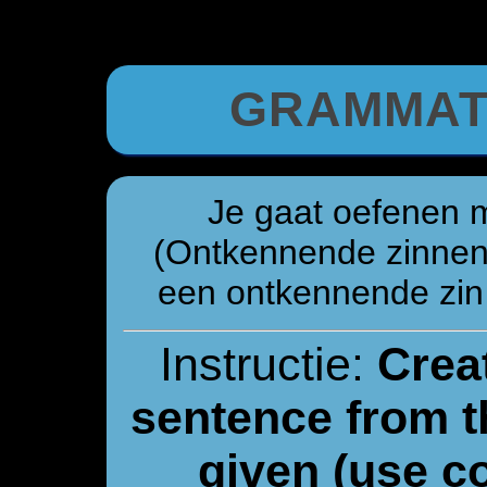
GRAMMAT
Je gaat oefenen 
(Ontkennende zinnen
een ontkennende zin 
Instructie:
Creat
sentence from t
given (use c