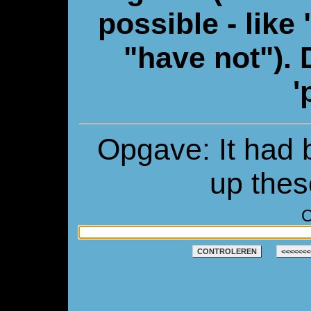
possible - like
"have not"). 
'
Opgave: It had b
up the
O
CONTROLEREN
<<<<<<<