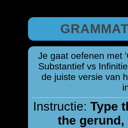
GRAMMAT
Je gaat oefenen met 'G
Substantief vs Infinit
de juiste versie van 
i
Instructie:
Type t
the gerund, t