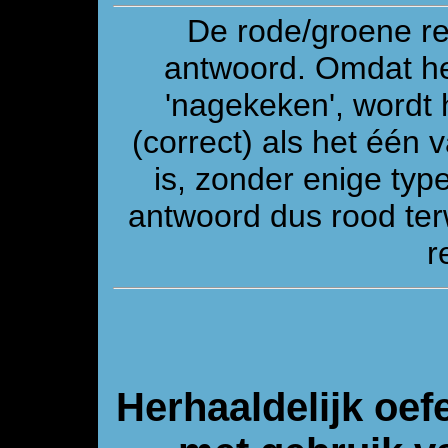
De rode/groene re
antwoord. Omdat he
'nagekeken', wordt 
(correct) als het één
is, zonder enige ty
antwoord dus rood ter
r
Herhaaldelijk oef