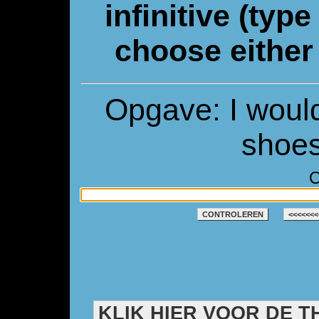
infinitive (type
choose either 
Opgave: I would
shoes
O
CONTROLEREN
<<<<<<<
KLIK HIER VOOR DE T