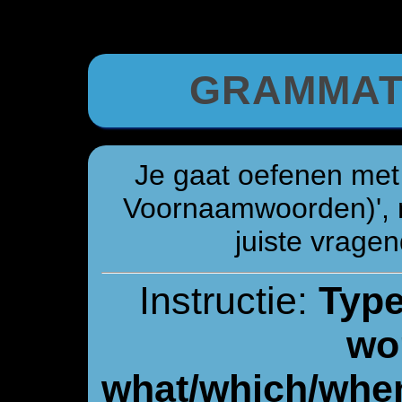
GRAMMAT
Je gaat oefenen met
Voornaamwoorden)', 
juiste vrage
Instructie:
Type
wo
what/which/whe