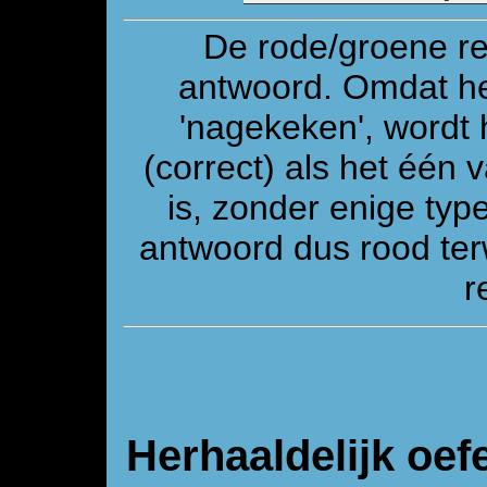
De rode/groene re
antwoord. Omdat he
'nagekeken', wordt 
(correct) als het één
is, zonder enige ty
antwoord dus rood ter
r
Herhaaldelijk oef