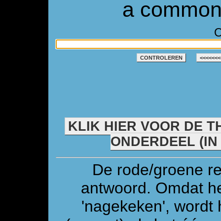
a common 
O
CONTROLEREN
<<<<<<<
KLIK HIER VOOR DE T
ONDERDEEL (IN
De rode/groene re
antwoord. Omdat he
'nagekeken', wordt 