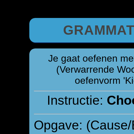
GRAMMAT
Je gaat oefenen met
(Verwarrende Woor
oefenvorm 'Kie
Instructie:
Choo
Opgave: (Cause/B