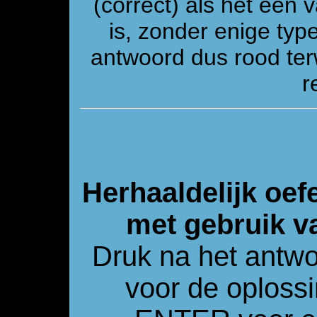
(correct) als het één
is, zonder enige ty
antwoord dus rood ter
r
Herhaaldelijk oef
met gebruik v
Druk na het antw
voor de oploss