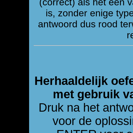
(correct) als het één
is, zonder enige ty
antwoord dus rood ter
r
Herhaaldelijk oef
met gebruik v
Druk na het antw
voor de oploss