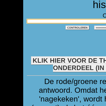
hi
O
CONTROLEREN
<<<<<<<
KLIK HIER VOOR DE T
ONDERDEEL (IN
De rode/groene re
antwoord. Omdat he
'nagekeken', wordt 